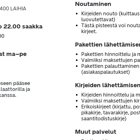
Noutaminen
66400 LAIHIA
Kirjeiden nouto (kuittau
luovutettavat)
Tästä pisteestä voi noutaa
o 22.00 saakka
kirjeet.
00
Pakettien lähettämise
jat ma–pe
Pakettien hinnoittelu ja
Valmiiksi maksettujen pa
Pakettien palauttaminen
(asiakaspalautukset)
eseen pääsee
Kirjeiden lähettämisen
laattorilla ja
Kirjeiden hinnoittelu ja 
kanssa.
Valmiiksi maksettujen ki
Erikoiskirjeet (kirjattu, p
pikakirje, tavarakirje, po
saantitodistuskirje)
Muut palvelut