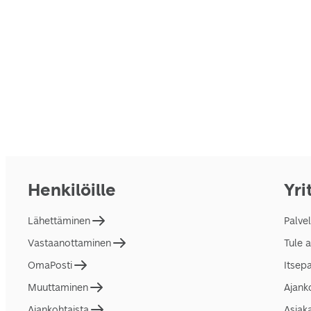
Henkilöille
Yri
Lähettäminen
Palve
Vastaanottaminen
Tule 
OmaPosti
Itsep
Muuttaminen
Ajank
Ajankohtaista
Asiak