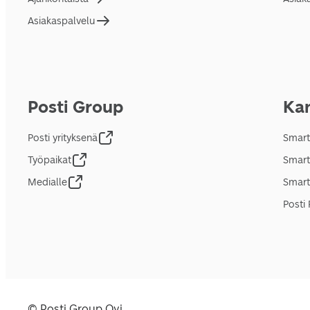
Asiakaspalvelu
Posti Group
Kan
Posti yrityksenä
Smart
Työpaikat
Smart
Medialle
Smart
Posti 
© Posti Group Oyj