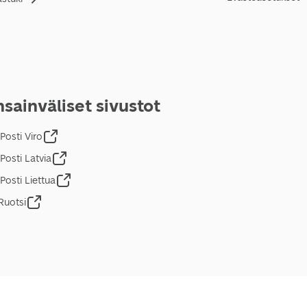
sainväliset sivustot
Posti Viro
Posti Latvia
Posti Liettua
Ruotsi