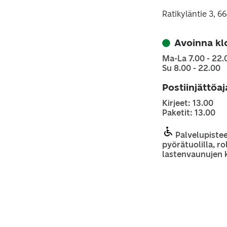
Ratikyläntie 3, 
Avoinna kl
Ma-La 7.00 - 22.
Su 8.00 - 22.00
Postiinjättöa
Kirjeet: 13.00
Paketit: 13.00
Palvelupiste
pyörätuolilla, rol
lastenvaunujen 