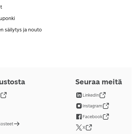
t
kuponki
n säilytys ja nouto
vustosta
Seuraa meitä
LinkedIn
Instagram
Facebook
losteet
X