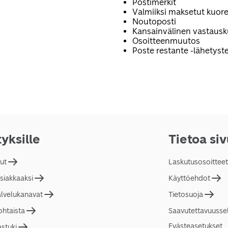
Postimerkit
Valmiiksi maksetut kuore
Noutoposti
Kansainvälinen vastaus
Osoitteenmuutos
Poste restante -lähetyste
tyksille
Tietoa si
lut
Laskutusosoitteet
asiakkaaksi
Käyttöehdot
alvelukanavat
Tietosuoja
ohtaista
Saavutettavuusse
Evästeasetukset
astuki