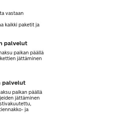
sta vastaan
 kaikki paketit ja
n palvelut
 maksu paikan päällä
kettien jättäminen
 palvelut
maksu paikan päällä
rjeiden jättäminen
ostivakuutettu,
stiennakko- ja