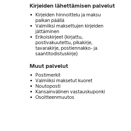
Kirjeiden lähettämisen palvelut
Kirjeiden hinnoittelu ja maksu
paikan päällä
Valmiiksi maksettujen kirjeiden
jättäminen
Erikoiskirjeet (kirjattu,
postivakuutettu, pikakirje,
tavarakirje, postiennakko- ja
saantitodistuskirje)
Muut palvelut
Postimerkit
Valmiiksi maksetut kuoret
Noutoposti
Kansainvälinen vastauskuponki
Osoitteenmuutos