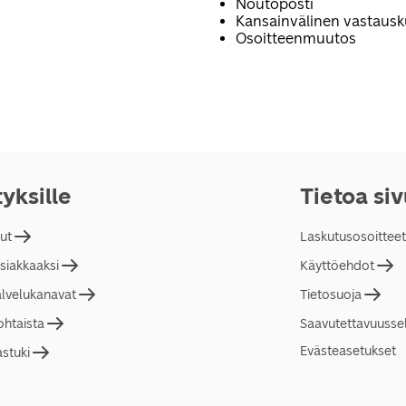
Noutoposti
Kansainvälinen vastaus
Osoitteenmuutos
tyksille
Tietoa si
lut
Laskutusosoitteet
asiakkaaksi
Käyttöehdot
alvelukanavat
Tietosuoja
ohtaista
Saavutettavuusse
Evästeasetukset
astuki