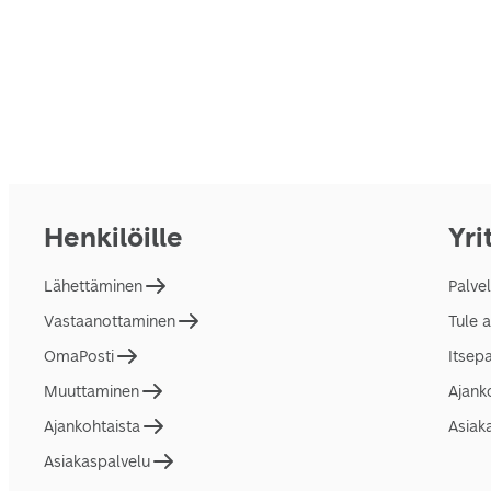
Henkilöille
Yri
Lähettäminen
Palve
Vastaanottaminen
Tule 
OmaPosti
Itsep
Muuttaminen
Ajank
Ajankohtaista
Asiak
Asiakaspalvelu