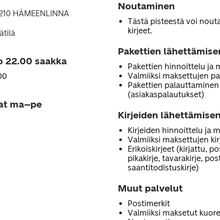
Noutaminen
13210 HÄMEENLINNA
Tästä pisteestä voi noutaa
kirjeet.
tilä
Pakettien lähettämise
o 22.00 saakka
Pakettien hinnoittelu ja
Valmiiksi maksettujen pa
00
Pakettien palauttaminen
(asiakaspalautukset)
jat ma–pe
Kirjeiden lähettämisen
Kirjeiden hinnoittelu ja 
Valmiiksi maksettujen ki
Erikoiskirjeet (kirjattu, p
pikakirje, tavarakirje, po
saantitodistuskirje)
Muut palvelut
Postimerkit
Valmiiksi maksetut kuore