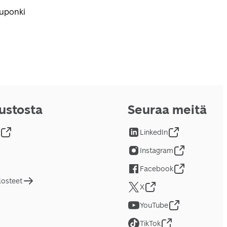
kuponki
vustosta
Seuraa meitä
LinkedIn
Instagram
Facebook
losteet
X
YouTube
TikTok