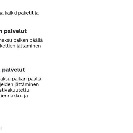
 kaikki paketit ja
n palvelut
 maksu paikan päällä
kettien jättäminen
 palvelut
maksu paikan päällä
rjeiden jättäminen
ostivakuutettu,
stiennakko- ja
t