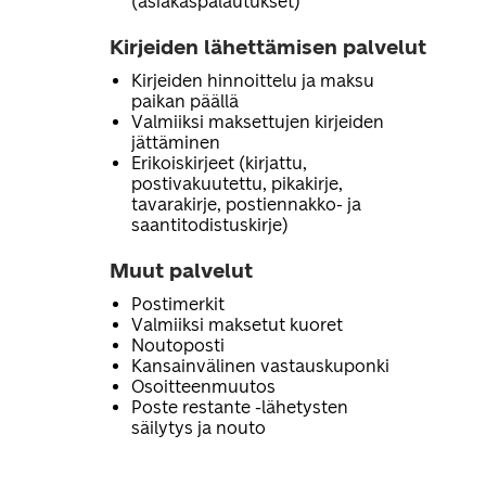
(asiakaspalautukset)
Kirjeiden lähettämisen palvelut
Kirjeiden hinnoittelu ja maksu
paikan päällä
Valmiiksi maksettujen kirjeiden
jättäminen
Erikoiskirjeet (kirjattu,
postivakuutettu, pikakirje,
tavarakirje, postiennakko- ja
saantitodistuskirje)
Muut palvelut
Postimerkit
Valmiiksi maksetut kuoret
Noutoposti
Kansainvälinen vastauskuponki
Osoitteenmuutos
Poste restante -lähetysten
säilytys ja nouto