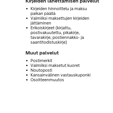
Kirjeiden lähettämisen palvelut
Kirjeiden hinnoittelu ja maksu
paikan päällä
Valmiiksi maksettujen kirjeiden
jättäminen
Erikoiskirjeet (kirjattu,
postivakuutettu, pikakirje,
tavarakirje, postiennakko- ja
saantitodistuskirje)
Muut palvelut
Postimerkit
Valmiiksi maksetut kuoret
Noutoposti
Kansainvälinen vastauskuponki
Osoitteenmuutos