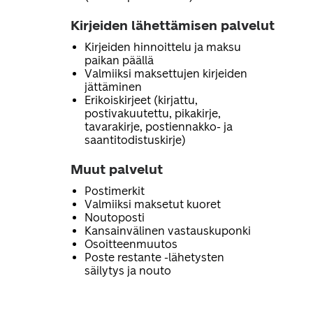
Kirjeiden lähettämisen palvelut
Kirjeiden hinnoittelu ja maksu
paikan päällä
Valmiiksi maksettujen kirjeiden
jättäminen
Erikoiskirjeet (kirjattu,
postivakuutettu, pikakirje,
tavarakirje, postiennakko- ja
saantitodistuskirje)
Muut palvelut
Postimerkit
Valmiiksi maksetut kuoret
Noutoposti
Kansainvälinen vastauskuponki
Osoitteenmuutos
Poste restante -lähetysten
säilytys ja nouto