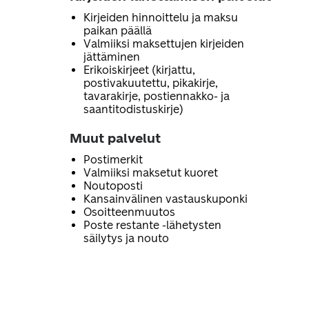
Kirjeiden hinnoittelu ja maksu
paikan päällä
Valmiiksi maksettujen kirjeiden
jättäminen
Erikoiskirjeet (kirjattu,
postivakuutettu, pikakirje,
tavarakirje, postiennakko- ja
saantitodistuskirje)
Muut palvelut
Postimerkit
Valmiiksi maksetut kuoret
Noutoposti
Kansainvälinen vastauskuponki
Osoitteenmuutos
Poste restante -lähetysten
säilytys ja nouto