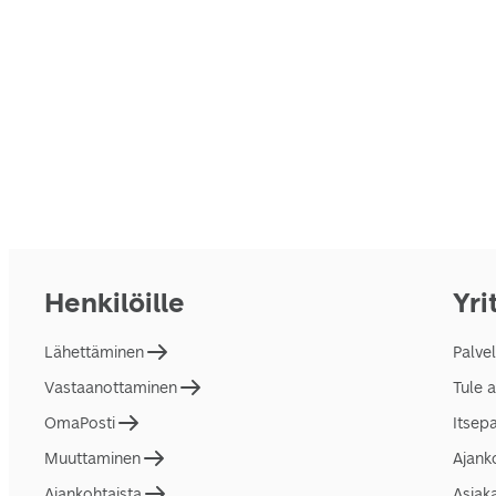
Henkilöille
Yri
Lähettäminen
Palve
Vastaanottaminen
Tule 
OmaPosti
Itsep
Muuttaminen
Ajank
Ajankohtaista
Asiak