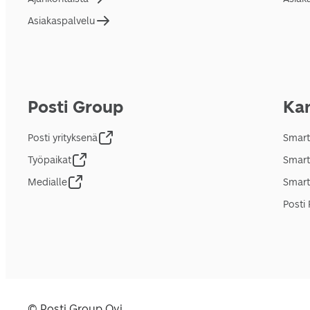
Asiakaspalvelu
Posti Group
Kan
Posti yrityksenä
Smart
Työpaikat
Smart
Medialle
Smart
Posti 
© Posti Group Oyj