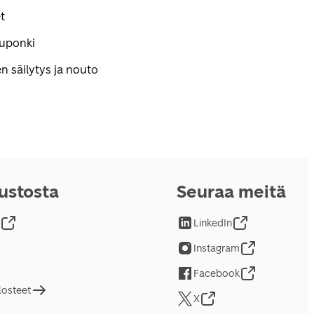
t
kuponki
n säilytys ja nouto
vustosta
Seuraa meitä
LinkedIn
Instagram
Facebook
losteet
X