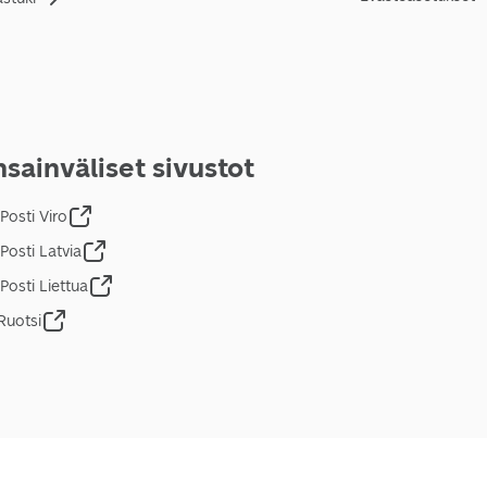
sainväliset sivustot
Posti Viro
Posti Latvia
Posti Liettua
Ruotsi