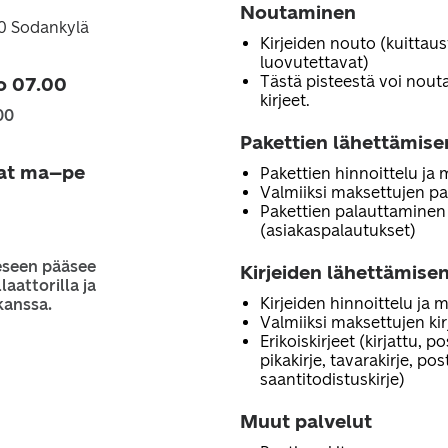
Noutaminen
00 Sodankylä
Kirjeiden nouto (kuittau
luovutettavat)
Tästä pisteestä voi noutaa
o 07.00
kirjeet.
00
Pakettien lähettämise
jat ma–pe
Pakettien hinnoittelu ja
Valmiiksi maksettujen pa
Pakettien palauttaminen
(asiakaspalautukset)
eseen pääsee
Kirjeiden lähettämisen
laattorilla ja
Kirjeiden hinnoittelu ja 
kanssa.
Valmiiksi maksettujen ki
Erikoiskirjeet (kirjattu, p
pikakirje, tavarakirje, po
saantitodistuskirje)
Muut palvelut