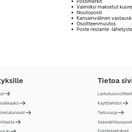
Postimerkit
Valmiiksi maksetut kuore
Noutoposti
Kansainvälinen vastaus
Osoitteenmuutos
Poste restante -lähetyste
tyksille
Tietoa si
lut
Laskutusosoitteet
asiakkaaksi
Käyttöehdot
alvelukanavat
Tietosuoja
ohtaista
Saavutettavuusse
Evästeasetukset
astuki