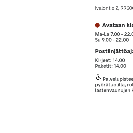
Ivalontie 2, 996
Avataan kl
Ma-La 7.00 - 22.
Su 9.00 - 22.00
Postiinjättöa
Kirjeet: 14.00
Paketit: 14.00
Palvelupiste
pyörätuolilla, rol
lastenvaunujen 