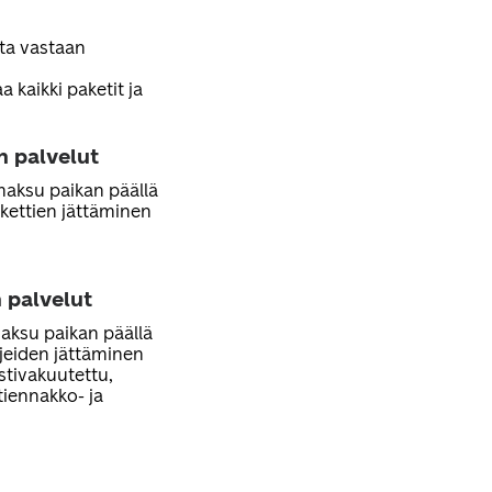
sta vastaan
 kaikki paketit ja
n palvelut
 maksu paikan päällä
kettien jättäminen
 palvelut
maksu paikan päällä
rjeiden jättäminen
ostivakuutettu,
stiennakko- ja