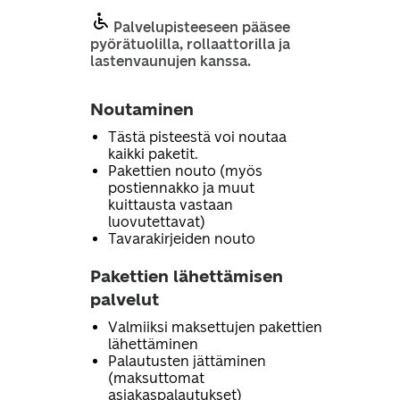
Palvelupisteeseen pääsee
pyörätuolilla, rollaattorilla ja
lastenvaunujen kanssa.
Noutaminen
Tästä pisteestä voi noutaa
kaikki paketit.
Pakettien nouto (myös
postiennakko ja muut
kuittausta vastaan
luovutettavat)
Tavarakirjeiden nouto
Pakettien lähettämisen
palvelut
Valmiiksi maksettujen pakettien
lähettäminen
Palautusten jättäminen
(maksuttomat
asiakaspalautukset)