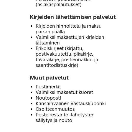
(asiakaspalautukset)
Kirjeiden lähettämisen palvelut
Kirjeiden hinnoittelu ja maksu
paikan päällä
Valmiiksi maksettujen kirjeiden
jättäminen
Erikoiskirjeet (kirjattu,
postivakuutettu, pikakirje,
tavarakirje, postiennakko- ja
saantitodistuskirje)
Muut palvelut
Postimerkit
Valmiiksi maksetut kuoret
Noutoposti
Kansainvälinen vastauskuponki
Osoitteenmuutos
Poste restante -lähetysten
säilytys ja nouto