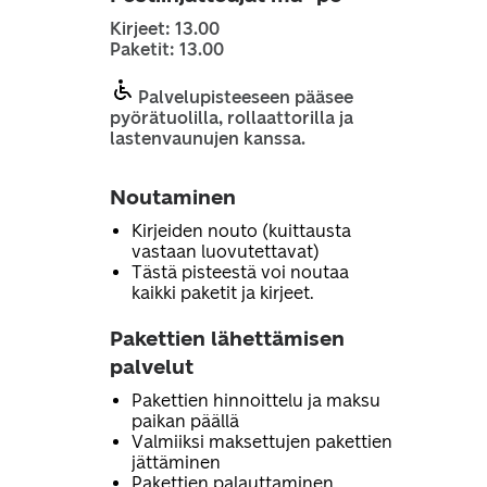
Kirjeet: 13.00
Paketit: 13.00
Palvelupisteeseen pääsee
pyörätuolilla, rollaattorilla ja
lastenvaunujen kanssa.
Noutaminen
Kirjeiden nouto (kuittausta
vastaan luovutettavat)
Tästä pisteestä voi noutaa
kaikki paketit ja kirjeet.
Pakettien lähettämisen
palvelut
Pakettien hinnoittelu ja maksu
paikan päällä
Valmiiksi maksettujen pakettien
jättäminen
Pakettien palauttaminen