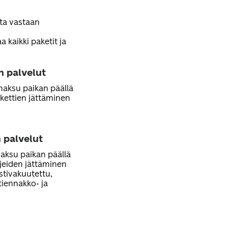
sta vastaan
 kaikki paketit ja
n palvelut
 maksu paikan päällä
kettien jättäminen
 palvelut
maksu paikan päällä
rjeiden jättäminen
ostivakuutettu,
stiennakko- ja