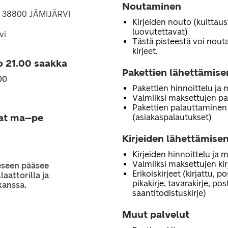
Noutaminen
3, 38800 JÄMIJÄRVI
Kirjeiden nouto (kuittau
luovutettavat)
vi
Tästä pisteestä voi noutaa
kirjeet.
o 21.00 saakka
Pakettien lähettämise
00
Pakettien hinnoittelu ja
Valmiiksi maksettujen pa
Pakettien palauttaminen
jat ma–pe
(asiakaspalautukset)
Kirjeiden lähettämisen
Kirjeiden hinnoittelu ja 
Valmiiksi maksettujen ki
eseen pääsee
Erikoiskirjeet (kirjattu, p
laattorilla ja
pikakirje, tavarakirje, po
kanssa.
saantitodistuskirje)
Muut palvelut