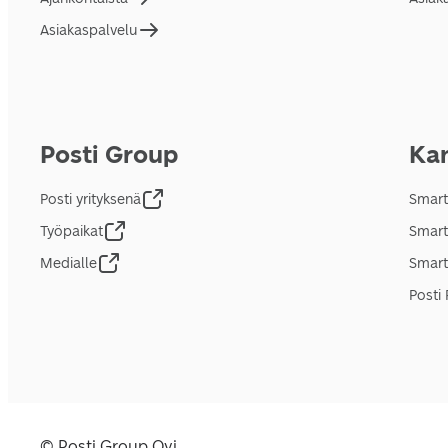
Asiakaspalvelu
Posti Group
Kan
Posti yrityksenä
Smart
Työpaikat
Smart
Medialle
Smart
Posti 
© Posti Group Oyj