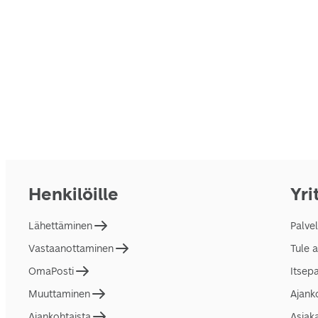
Henkilöille
Yri
Lähettäminen
Palve
Vastaanottaminen
Tule 
OmaPosti
Itsep
Muuttaminen
Ajank
Ajankohtaista
Asiak