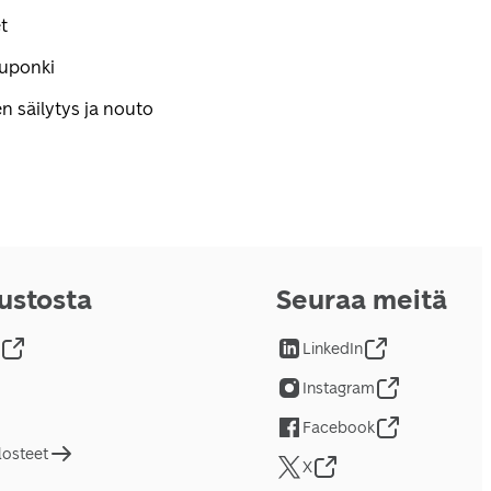
t
kuponki
n säilytys ja nouto
vustosta
Seuraa meitä
LinkedIn
Instagram
Facebook
losteet
X