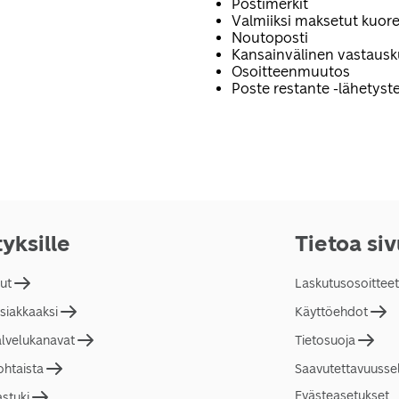
Postimerkit
Valmiiksi maksetut kuore
Noutoposti
Kansainvälinen vastaus
Osoitteenmuutos
Poste restante -lähetyste
tyksille
Tietoa si
lut
Laskutusosoitteet
asiakkaaksi
Käyttöehdot
alvelukanavat
Tietosuoja
ohtaista
Saavutettavuusse
Evästeasetukset
astuki