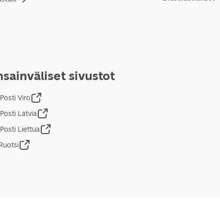
sainväliset sivustot
Posti Viro
Posti Latvia
Posti Liettua
Ruotsi