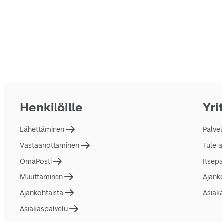
Henkilöille
Yri
Lähettäminen
Palve
Vastaanottaminen
Tule 
OmaPosti
Itsep
Muuttaminen
Ajank
Ajankohtaista
Asiak
Asiakaspalvelu