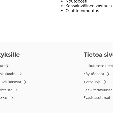
Noutoposti
Kansainvälinen vastaus
Osoitteenmuutos
tyksille
Tietoa si
lut
Laskutusosoitteet
asiakkaaksi
Käyttöehdot
alvelukanavat
Tietosuoja
ohtaista
Saavutettavuusse
Evästeasetukset
astuki