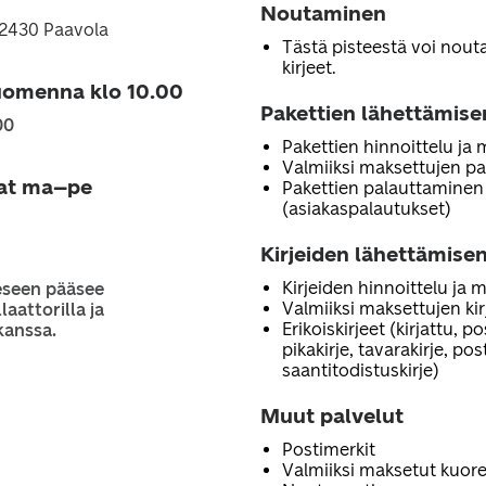
Noutaminen
92430 Paavola
Tästä pisteestä voi noutaa
kirjeet.
uomenna klo 10.00
Pakettien lähettämise
00
Pakettien hinnoittelu ja
Valmiiksi maksettujen pa
jat ma–pe
Pakettien palauttaminen
(asiakaspalautukset)
Kirjeiden lähettämisen
Kirjeiden hinnoittelu ja 
eseen pääsee
Valmiiksi maksettujen ki
laattorilla ja
Erikoiskirjeet (kirjattu, p
kanssa.
pikakirje, tavarakirje, po
saantitodistuskirje)
Muut palvelut
Postimerkit
Valmiiksi maksetut kuore