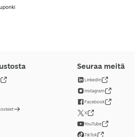
kuponki
vustosta
Seuraa meitä
LinkedIn
Instagram
Facebook
losteet
X
YouTube
TikTok