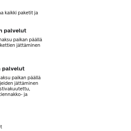
 kaikki paketit ja
n palvelut
 maksu paikan päällä
kettien jättäminen
 palvelut
maksu paikan päällä
rjeiden jättäminen
ostivakuutettu,
stiennakko- ja
t