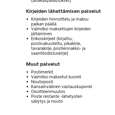
(asiakaspalautukset)
Kirjeiden lähettämisen palvelut
Kirjeiden hinnoittelu ja maksu
paikan päällä
Valmiiksi maksettujen kirjeiden
jättäminen
Erikoiskirjeet (kirjattu,
postivakuutettu, pikakirje,
tavarakirje, postiennakko- ja
saantitodistuskirje)
Muut palvelut
Postimerkit
Valmiiksi maksetut kuoret
Noutoposti
Kansainvälinen vastauskuponki
Osoitteenmuutos
Poste restante -lähetysten
säilytys ja nouto