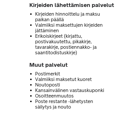
Kirjeiden lähettämisen palvelut
Kirjeiden hinnoittelu ja maksu
paikan päällä
Valmiiksi maksettujen kirjeiden
jättäminen
Erikoiskirjeet (kirjattu,
postivakuutettu, pikakirje,
tavarakirje, postiennakko- ja
saantitodistuskirje)
Muut palvelut
Postimerkit
Valmiiksi maksetut kuoret
Noutoposti
Kansainvälinen vastauskuponki
Osoitteenmuutos
Poste restante -lähetysten
säilytys ja nouto