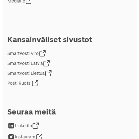
Medialle
Kansainväliset sivustot
SmartPosti Viro
SmartPosti Latvia
SmartPosti Liettua
Posti Ruotsi
Seuraa meitä
LinkedIn
Instagram