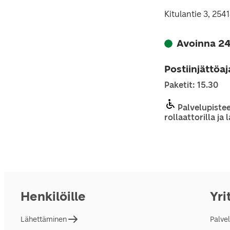
Kitulantie 3, 25
Avoinna 24
Postiinjättöa
Paketit: 15.30
Palvelupistee
rollaattorilla ja
Henkilöille
Yri
Lähettäminen
Palve