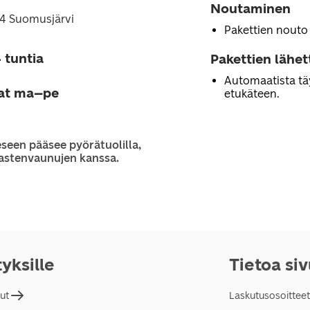
Noutaminen
414 Suomusjärvi
Pakettien nouto
 tuntia
Pakettien lähe
Automaatista tä
jat ma–pe
etukäteen.
seen pääsee pyörätuolilla,
 lastenvaunujen kanssa.
tyksille
Tietoa si
lut
Laskutusosoitteet