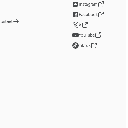
Instagram
Facebook
losteet
X
YouTube
TikTok