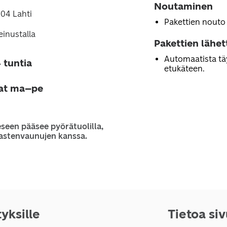
Noutaminen
804 Lahti
Pakettien nouto
inustalla
Pakettien lähe
Automaatista tä
 tuntia
etukäteen.
jat ma–pe
seen pääsee pyörätuolilla,
 lastenvaunujen kanssa.
tyksille
Tietoa si