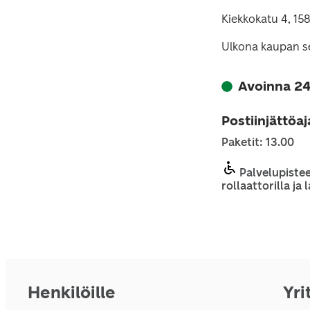
Kiekkokatu 4, 15
Ulkona kaupan se
Avoinna 24
Postiinjättöa
Paketit: 13.00
Palvelupistee
rollaattorilla ja
Henkilöille
Yri