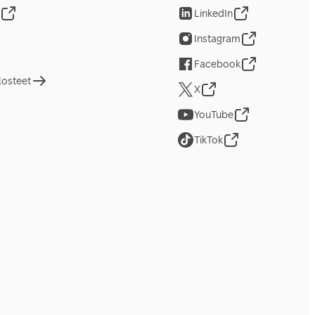
LinkedIn
Instagram
Facebook
losteet
X
YouTube
TikTok