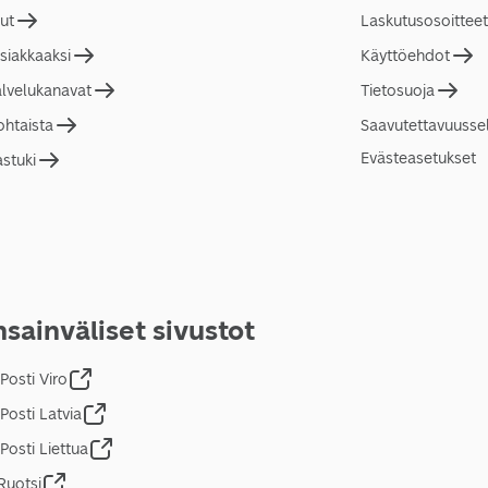
lut
Laskutusosoitteet
asiakkaaksi
Käyttöehdot
alvelukanavat
Tietosuoja
ohtaista
Saavutettavuusse
Evästeasetukset
astuki
sainväliset sivustot
Posti Viro
Posti Latvia
Posti Liettua
Ruotsi