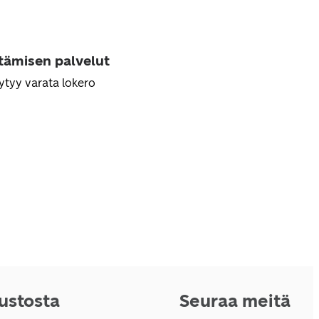
ttämisen palvelut
ytyy varata lokero
vustosta
Seuraa meitä