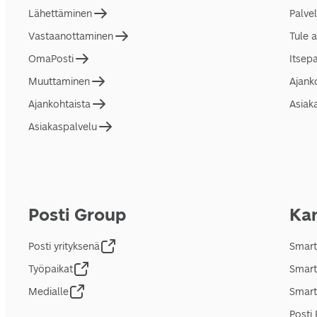
Lähettäminen
Palve
Vastaanottaminen
Tule 
OmaPosti
Itsep
Muuttaminen
Ajank
Ajankohtaista
Asiak
Asiakaspalvelu
Posti Group
Kan
Posti yrityksenä
Smart
Työpaikat
Smart
Medialle
Smart
Posti 