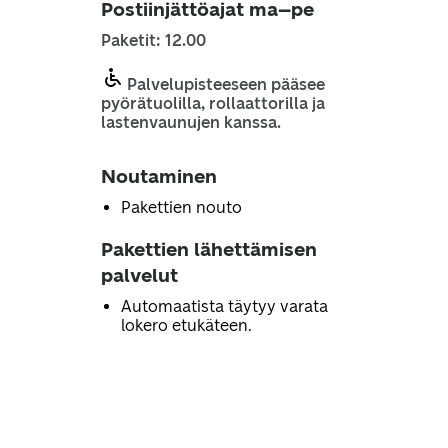
Postiinjättöajat ma–pe
Paketit: 12.00
Palvelupisteeseen pääsee
pyörätuolilla, rollaattorilla ja
lastenvaunujen kanssa.
Noutaminen
Pakettien nouto
Pakettien lähettämisen
palvelut
Automaatista täytyy varata
lokero etukäteen.