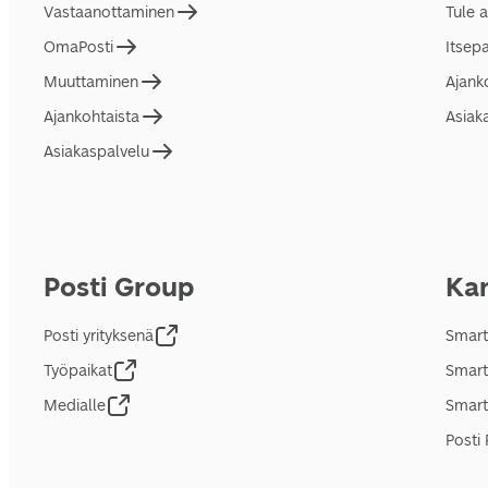
Vastaanottaminen
Tule 
OmaPosti
Itsep
Muuttaminen
Ajank
Ajankohtaista
Asiak
Asiakaspalvelu
Posti Group
Kan
Posti yrityksenä
Smart
Työpaikat
Smart
Medialle
Smart
Posti 