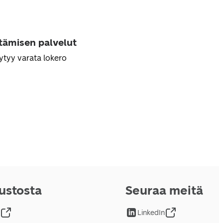
ttämisen palvelut
ytyy varata lokero
vustosta
Seuraa meitä
LinkedIn