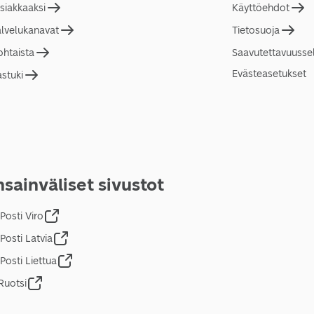
asiakkaaksi
Käyttöehdot
alvelukanavat
Tietosuoja
ohtaista
Saavutettavuusse
Evästeasetukset
astuki
sainväliset sivustot
Posti Viro
Posti Latvia
Posti Liettua
Ruotsi