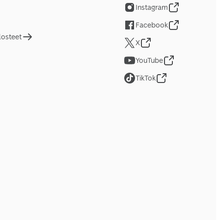
Instagram
Facebook
losteet
X
YouTube
TikTok