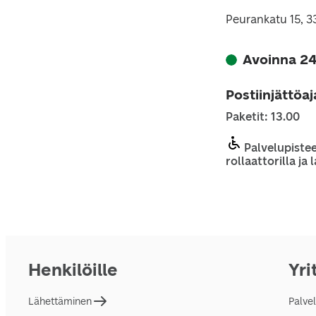
Peurankatu 15, 
Avoinna 24
Postiinjättöa
Paketit: 13.00
Palvelupistee
rollaattorilla ja
Henkilöille
Yri
Lähettäminen
Palve