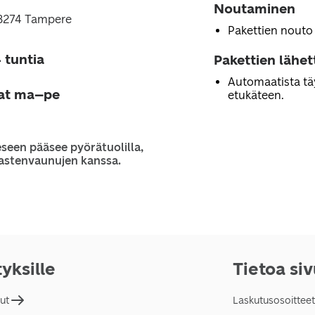
Noutaminen
33274 Tampere
Pakettien nouto
 tuntia
Pakettien lähe
Automaatista tä
jat ma–pe
etukäteen.
seen pääsee pyörätuolilla,
 lastenvaunujen kanssa.
tyksille
Tietoa si
lut
Laskutusosoitteet