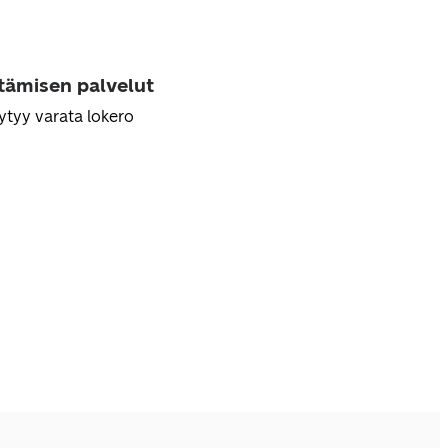
ttämisen palvelut
ytyy varata lokero