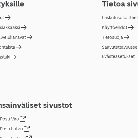
tyksille
Tietoa si
lut
Laskutusosoitteet
asiakkaaksi
Käyttöehdot
alvelukanavat
Tietosuoja
ohtaista
Saavutettavuusse
Evästeasetukset
astuki
sainväliset sivustot
Posti Viro
Posti Latvia