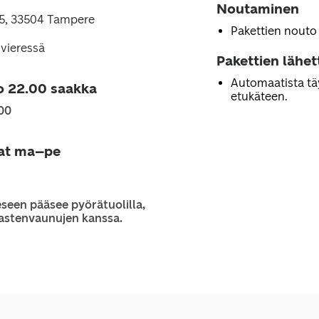
Noutaminen
5, 33504 Tampere
Pakettien nouto
vieressä
Pakettien lähe
Automaatista tä
o 22.00 saakka
etukäteen.
00
jat ma–pe
seen pääsee pyörätuolilla,
 lastenvaunujen kanssa.