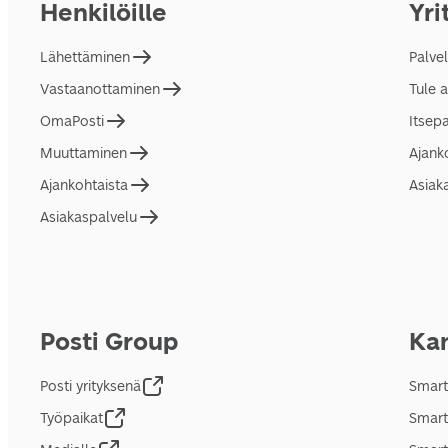
Henkilöille
Yri
Lähettäminen
Palve
Vastaanottaminen
Tule 
OmaPosti
Itsep
Muuttaminen
Ajank
Ajankohtaista
Asiak
Asiakaspalvelu
Posti Group
Kan
Posti yrityksenä
Smart
Työpaikat
Smart