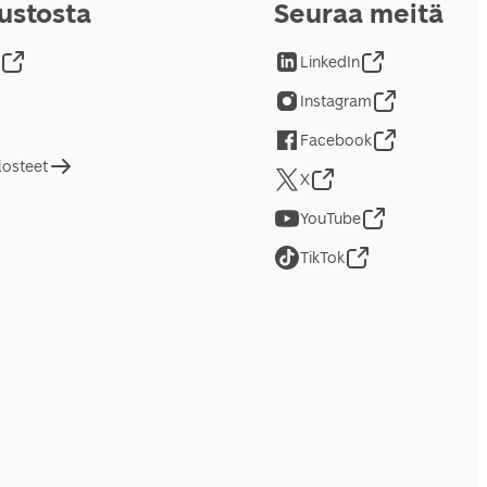
vustosta
Seuraa meitä
LinkedIn
Instagram
Facebook
losteet
X
YouTube
TikTok