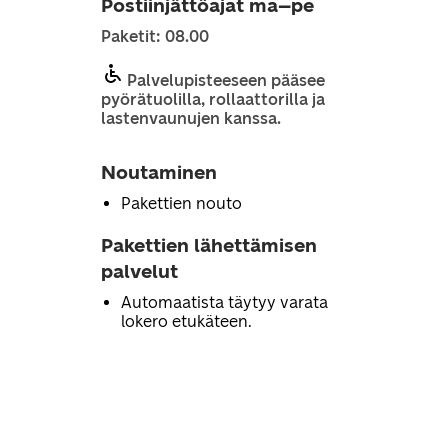
Postiinjättöajat ma–pe
Paketit: 08.00
Palvelupisteeseen pääsee
pyörätuolilla, rollaattorilla ja
lastenvaunujen kanssa.
Noutaminen
Pakettien nouto
Pakettien lähettämisen
palvelut
Automaatista täytyy varata
lokero etukäteen.