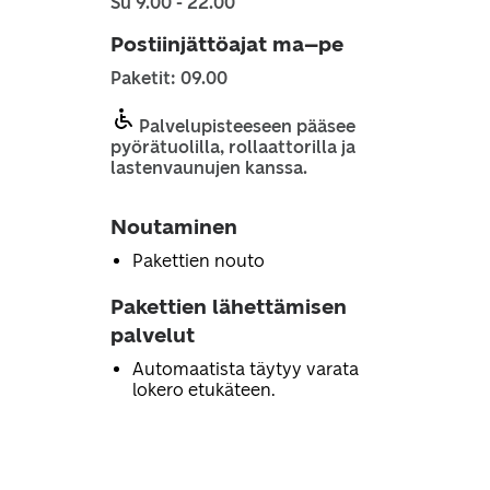
Su 9.00 - 22.00
Postiinjättöajat ma–pe
Paketit: 09.00
Palvelupisteeseen pääsee
pyörätuolilla, rollaattorilla ja
lastenvaunujen kanssa.
Noutaminen
Pakettien nouto
Pakettien lähettämisen
palvelut
Automaatista täytyy varata
lokero etukäteen.