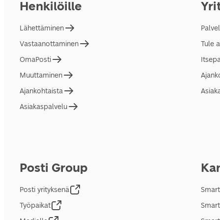
Henkilöille
Yri
Lähettäminen
Palve
Vastaanottaminen
Tule 
OmaPosti
Itsep
Muuttaminen
Ajank
Ajankohtaista
Asiak
Asiakaspalvelu
Posti Group
Kan
Posti yrityksenä
Smart
Työpaikat
Smart