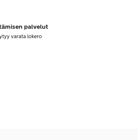
ttämisen palvelut
ytyy varata lokero