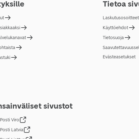
tyksille
Tietoa si
lut
Laskutusosoitteet
asiakkaaksi
Käyttöehdot
alvelukanavat
Tietosuoja
ohtaista
Saavutettavuusse
Evästeasetukset
astuki
sainväliset sivustot
Posti Viro
Posti Latvia