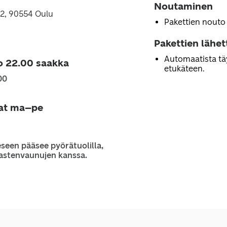
Noutaminen
 2, 90554 Oulu
Pakettien nouto
Pakettien lähe
Automaatista tä
o 22.00 saakka
etukäteen.
00
jat ma–pe
seen pääsee pyörätuolilla,
 lastenvaunujen kanssa.