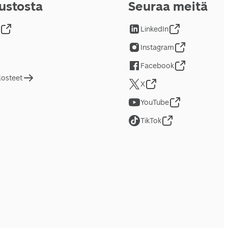
vustosta
Seuraa meitä
LinkedIn
Instagram
Facebook
losteet
X
YouTube
TikTok