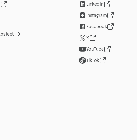
LinkedIn
Instagram
Facebook
losteet
X
YouTube
TikTok