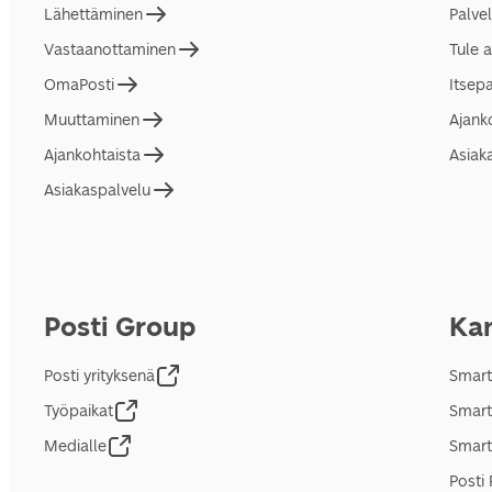
Lähettäminen
Palve
Vastaanottaminen
Tule 
OmaPosti
Itsep
Muuttaminen
Ajank
Ajankohtaista
Asiak
Asiakaspalvelu
Posti Group
Kan
Posti yrityksenä
Smart
Työpaikat
Smart
Medialle
Smart
Posti 