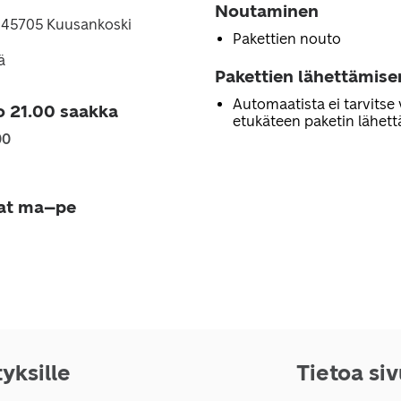
Noutaminen
, 45705 Kuusankoski
Pakettien nouto
ä
Pakettien lähettämise
Automaatista ei tarvitse 
o 21.00 saakka
etukäteen paketin lähett
00
jat ma–pe
tyksille
Tietoa si