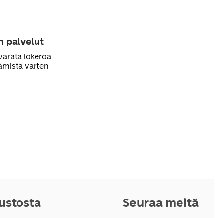
n palvelut
varata lokeroa
ämistä varten
vustosta
Seuraa meitä