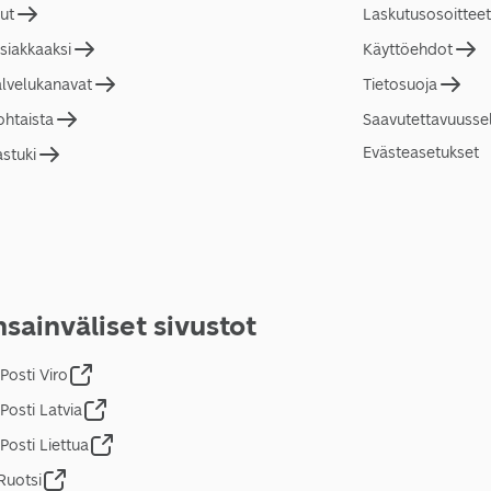
lut
Laskutusosoitteet
asiakkaaksi
Käyttöehdot
alvelukanavat
Tietosuoja
ohtaista
Saavutettavuusse
Evästeasetukset
astuki
sainväliset sivustot
Posti Viro
Posti Latvia
Posti Liettua
Ruotsi