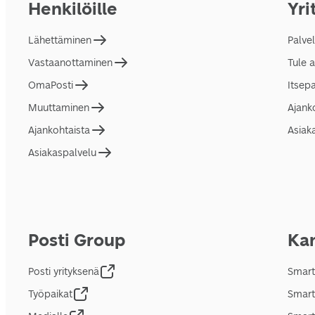
Henkilöille
Yri
Lähettäminen
Palve
Vastaanottaminen
Tule 
OmaPosti
Itsep
Muuttaminen
Ajank
Ajankohtaista
Asiak
Asiakaspalvelu
Posti Group
Kan
Posti yrityksenä
Smart
Työpaikat
Smart