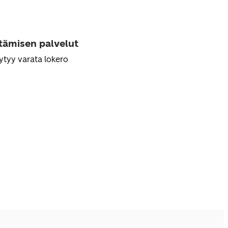
ttämisen palvelut
ytyy varata lokero