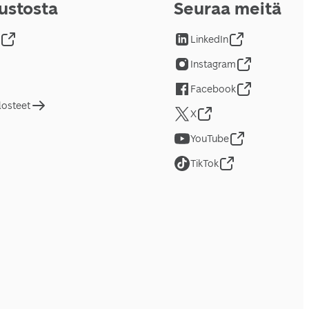
vustosta
Seuraa meitä
LinkedIn
Instagram
Facebook
losteet
X
YouTube
TikTok