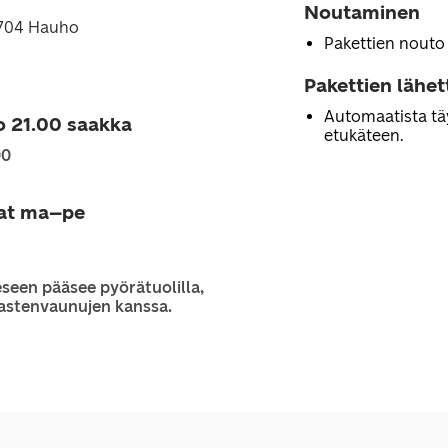
Noutaminen
4704 Hauho
Pakettien nouto
Pakettien lähe
Automaatista tä
o 21.00 saakka
etukäteen.
00
jat ma–pe
seen pääsee pyörätuolilla,
 lastenvaunujen kanssa.