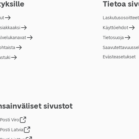
tyksille
Tietoa si
lut
Laskutusosoitteet
asiakkaaksi
Käyttöehdot
alvelukanavat
Tietosuoja
ohtaista
Saavutettavuusse
Evästeasetukset
astuki
sainväliset sivustot
Posti Viro
Posti Latvia