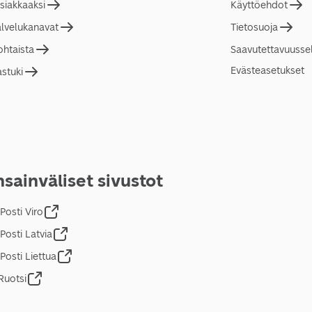
asiakkaaksi
Käyttöehdot
alvelukanavat
Tietosuoja
ohtaista
Saavutettavuusse
Evästeasetukset
astuki
sainväliset sivustot
Posti Viro
Posti Latvia
Posti Liettua
Ruotsi