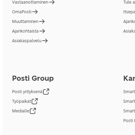
Vastaanottaminen
Tule 
OmaPosti
Itsep
Muuttaminen
Ajank
Ajankohtaista
Asiak
Asiakaspalvelu
Posti Group
Kan
Posti yrityksenä
Smart
Työpaikat
Smart
Medialle
Smart
Posti 