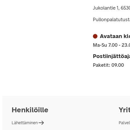
Jukolantie 1, 65
Pullonpalatutust
Avataan kl
Ma-Su 7.00 - 23.
Postiinjättöa
Paketit: 09.00
Henkilöille
Yri
Lähettäminen
Palve