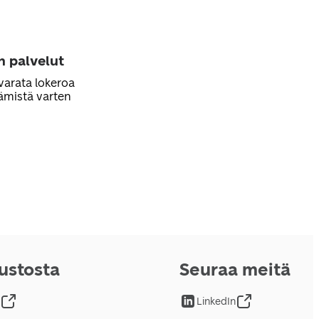
n palvelut
varata lokeroa
ämistä varten
vustosta
Seuraa meitä
LinkedIn