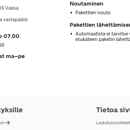
Noutaminen
305 Vaasa
Pakettien nouto
a vastapäätä
Pakettien lähettämise
Automaatista ei tarvitse 
o 07.00
etukäteen paketin lähett
00
jat ma–pe
tyksille
Tietoa si
lut
Laskutusosoitteet