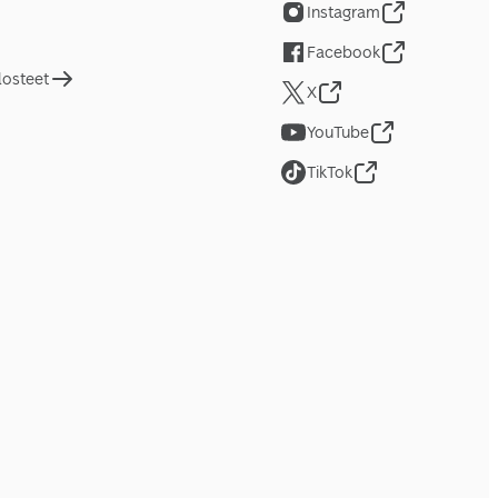
Instagram
Facebook
losteet
X
YouTube
TikTok