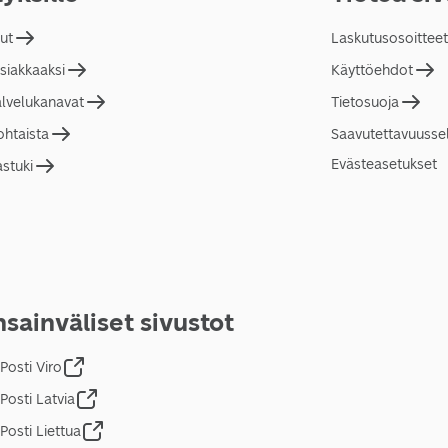
lut
Laskutusosoitteet
asiakkaaksi
Käyttöehdot
alvelukanavat
Tietosuoja
ohtaista
Saavutettavuusse
Evästeasetukset
astuki
sainväliset sivustot
Posti Viro
Posti Latvia
Posti Liettua