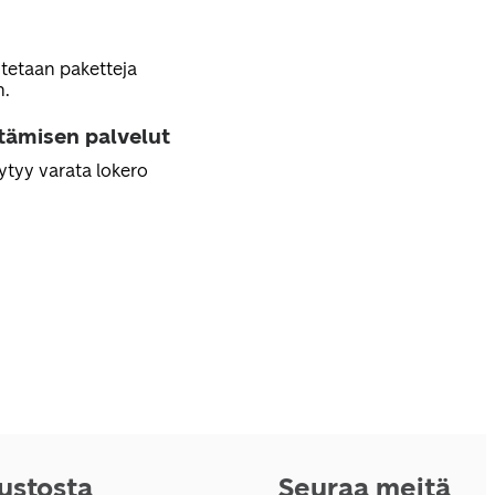
tetaan paketteja
n.
ttämisen palvelut
ytyy varata lokero
vustosta
Seuraa meitä