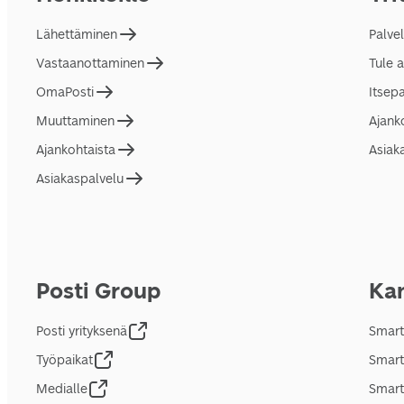
Lähettäminen
Palve
Vastaanottaminen
Tule 
OmaPosti
Itsep
Muuttaminen
Ajank
Ajankohtaista
Asiak
Asiakaspalvelu
Posti Group
Kan
Posti yrityksenä
Smart
Työpaikat
Smart
Medialle
Smart