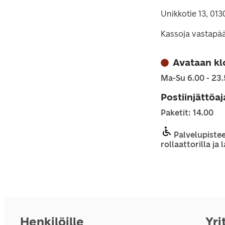
Unikkotie 13, 01
Kassoja vastapää
Avataan kl
Ma-Su 6.00 - 23
Postiinjättöa
Paketit: 14.00
Palvelupistee
rollaattorilla ja
Henkilöille
Yri