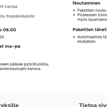
Noutaminen
304 Vantaa
Pakettien nouto
Pisteeseen toimi
tä, Itsepalvelupiste
myös lauantaisi
Pakettien lähe
o 06.00
Automaatista tä
.59
etukäteen.
jat ma–pe
seen pääsee pyörätuolilla,
 lastenvaunujen kanssa.
tyksille
Tietoa si