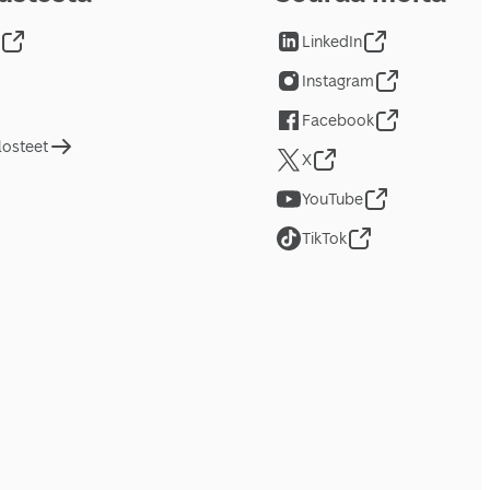
LinkedIn
Instagram
Facebook
losteet
X
YouTube
TikTok