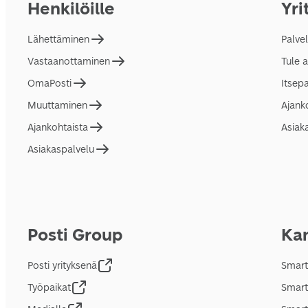
Henkilöille
Yri
Lähettäminen
Palve
Vastaanottaminen
Tule 
OmaPosti
Itsep
Muuttaminen
Ajank
Ajankohtaista
Asiak
Asiakaspalvelu
Posti Group
Kan
Posti yrityksenä
Smart
Työpaikat
Smart