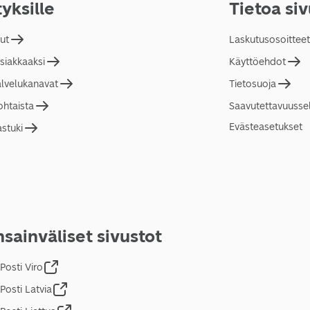
tyksille
Tietoa si
lut
Laskutusosoitteet
asiakkaaksi
Käyttöehdot
alvelukanavat
Tietosuoja
ohtaista
Saavutettavuusse
Evästeasetukset
astuki
sainväliset sivustot
Posti Viro
Posti Latvia