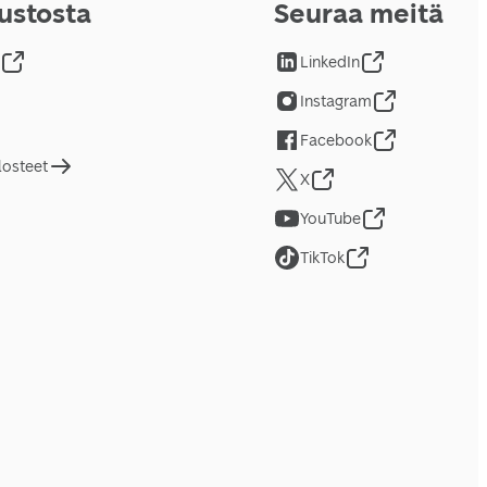
vustosta
Seuraa meitä
LinkedIn
Instagram
Facebook
losteet
X
YouTube
TikTok