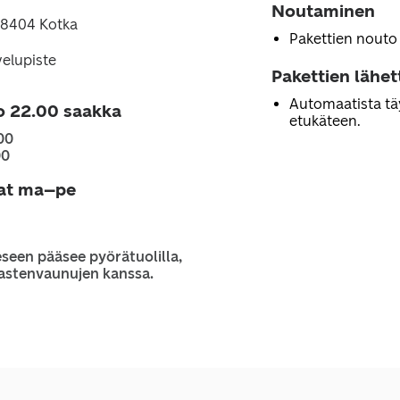
Noutaminen
48404 Kotka
Pakettien nouto
velupiste
Pakettien lähe
Automaatista tä
o 22.00 saakka
etukäteen.
00
00
jat ma–pe
seen pääsee pyörätuolilla,
 lastenvaunujen kanssa.