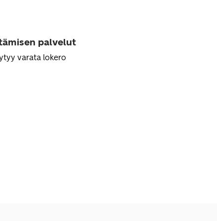
ttämisen palvelut
ytyy varata lokero