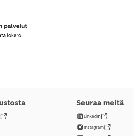
n palvelut
ta lokero
vustosta
Seuraa meitä
LinkedIn
Instagram