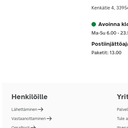
Kenkätie 4, 3395
Avoinna kl
Ma-Su 6.00 - 23
Postiinjättöa
Paketit: 13.00
Henkilöille
Yri
Lähettäminen
Palve
Vastaanottaminen
Tule 
OmaPosti
Itsep