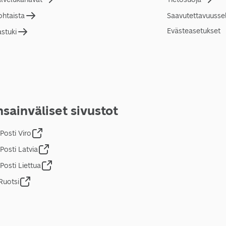
ohtaista
Saavutettavuusse
Evästeasetukset
astuki
sainväliset sivustot
Posti Viro
Posti Latvia
Posti Liettua
Ruotsi