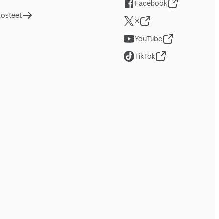
Facebook
losteet
X
YouTube
TikTok