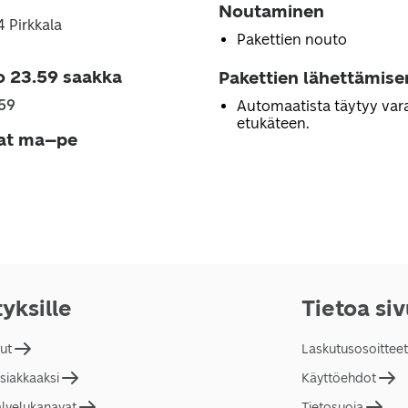
Noutaminen
4 Pirkkala
Pakettien nouto
o 23.59 saakka
Pakettien lähettämise
.59
Automaatista täytyy vara
etukäteen.
jat ma–pe
tyksille
Tietoa si
lut
Laskutusosoitteet
asiakkaaksi
Käyttöehdot
alvelukanavat
Tietosuoja