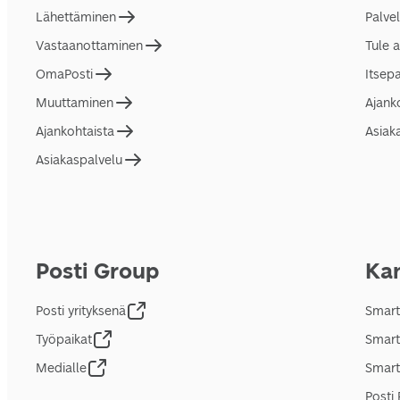
Lähettäminen
Palve
Vastaanottaminen
Tule 
OmaPosti
Itsep
Muuttaminen
Ajank
Ajankohtaista
Asiak
Asiakaspalvelu
Posti Group
Kan
Posti yrityksenä
Smart
Työpaikat
Smart
Medialle
Smart
Posti 