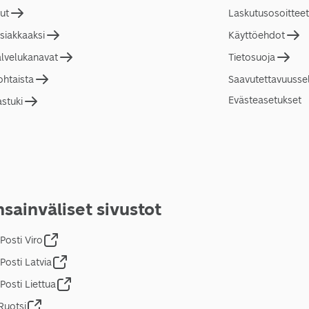
lut
Laskutusosoitteet
asiakkaaksi
Käyttöehdot
alvelukanavat
Tietosuoja
ohtaista
Saavutettavuusse
Evästeasetukset
astuki
sainväliset sivustot
Posti Viro
Posti Latvia
Posti Liettua
Ruotsi