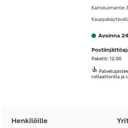
Kairiskulmantie 3
Kauppakäytäväll
Avoinna 24
Postiinjättöa
Paketit: 12.00
Palvelupistee
rollaattorilla ja
Henkilöille
Yri