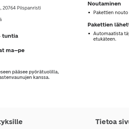
Noutaminen
, 20764 Piispanristi
Pakettien nouto
ä
Pakettien lähe
Automaatista tä
 tuntia
etukäteen.
jat ma–pe
seen pääsee pyörätuolilla,
 lastenvaunujen kanssa.
tyksille
Tietoa si