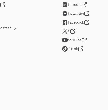
LinkedIn
Instagram
Facebook
losteet
X
YouTube
TikTok