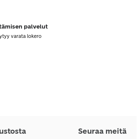
ttämisen palvelut
ytyy varata lokero
vustosta
Seuraa meitä