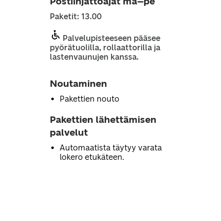
Postiinjättöajat ma–pe
Paketit: 13.00
Palvelupisteeseen pääsee
pyörätuolilla, rollaattorilla ja
lastenvaunujen kanssa.
Noutaminen
Pakettien nouto
Pakettien lähettämisen
palvelut
Automaatista täytyy varata
lokero etukäteen.