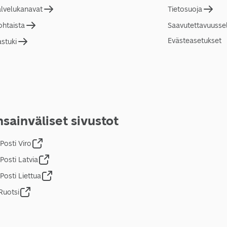
alvelukanavat
Tietosuoja
ohtaista
Saavutettavuusse
Evästeasetukset
astuki
sainväliset sivustot
Posti Viro
Posti Latvia
Posti Liettua
Ruotsi