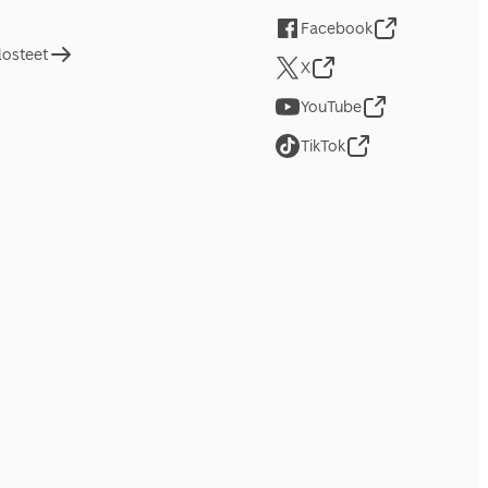
Facebook
losteet
X
YouTube
TikTok