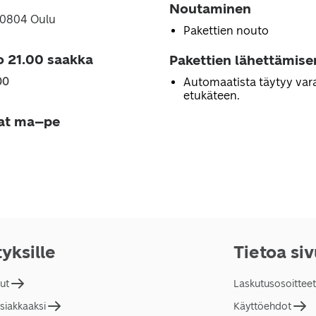
Noutaminen
90804 Oulu
Pakettien nouto
o 21.00 saakka
Pakettien lähettämise
00
Automaatista täytyy vara
etukäteen.
jat ma–pe
tyksille
Tietoa si
lut
Laskutusosoitteet
asiakkaaksi
Käyttöehdot