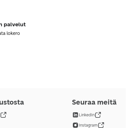
n palvelut
ta lokero
vustosta
Seuraa meitä
LinkedIn
Instagram