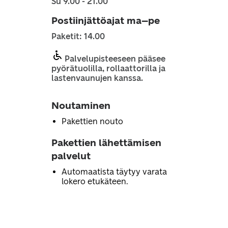
Su 9.00 - 21.00
Postiinjättöajat ma–pe
Paketit: 14.00
Palvelupisteeseen pääsee
pyörätuolilla, rollaattorilla ja
lastenvaunujen kanssa.
Noutaminen
Pakettien nouto
Pakettien lähettämisen
palvelut
Automaatista täytyy varata
lokero etukäteen.