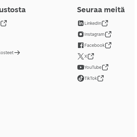
vustosta
Seuraa meitä
LinkedIn
Instagram
Facebook
losteet
X
YouTube
TikTok