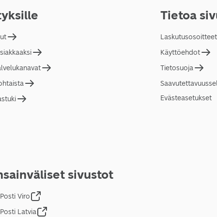
tyksille
Tietoa si
lut
Laskutusosoitteet
asiakkaaksi
Käyttöehdot
alvelukanavat
Tietosuoja
ohtaista
Saavutettavuusse
Evästeasetukset
astuki
sainväliset sivustot
Posti Viro
Posti Latvia