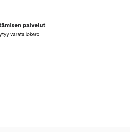
ttämisen palvelut
ytyy varata lokero