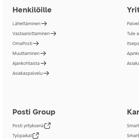
Henkilöille
Yri
Lähettäminen
Palve
Vastaanottaminen
Tule 
OmaPosti
Itsep
Muuttaminen
Ajank
Ajankohtaista
Asiak
Asiakaspalvelu
Posti Group
Kan
Posti yrityksenä
Smart
Työpaikat
Smart