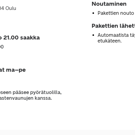
Noutaminen
404 Oulu
Pakettien nouto
Pakettien lähe
Automaatista tä
o 21.00 saakka
etukäteen.
00
jat ma–pe
seen pääsee pyörätuolilla,
 lastenvaunujen kanssa.