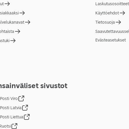
lut
Laskutusosoitteet
asiakkaaksi
Käyttöehdot
alvelukanavat
Tietosuoja
ohtaista
Saavutettavuusse
Evästeasetukset
astuki
sainväliset sivustot
Posti Viro
Posti Latvia
Posti Liettua
Ruotsi