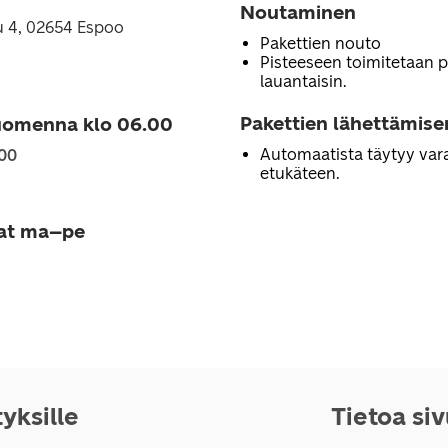
Noutaminen
u 4, 02654 Espoo
Pakettien nouto
Pisteeseen toimitetaan 
lauantaisin.
Pakettien lähettämise
uomenna klo 06.00
Automaatista täytyy vara
.00
etukäteen.
jat ma–pe
tyksille
Tietoa si