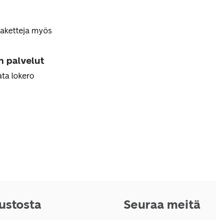
paketteja myös
n palvelut
ta lokero
vustosta
Seuraa meitä