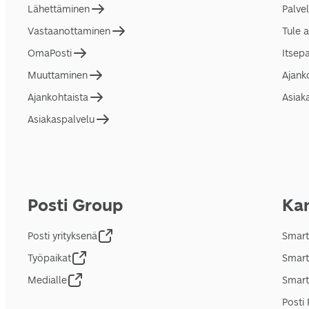
Lähettäminen
Palve
Vastaanottaminen
Tule 
OmaPosti
Itsep
Muuttaminen
Ajank
Ajankohtaista
Asiak
Asiakaspalvelu
Posti Group
Kan
Posti yrityksenä
Smart
Työpaikat
Smart
Medialle
Smart
Posti 