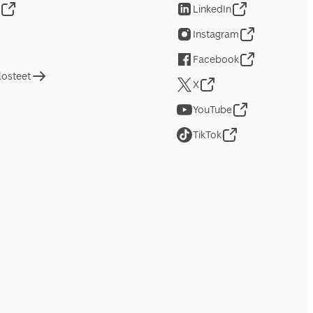
LinkedIn
Instagram
Facebook
losteet
X
YouTube
TikTok