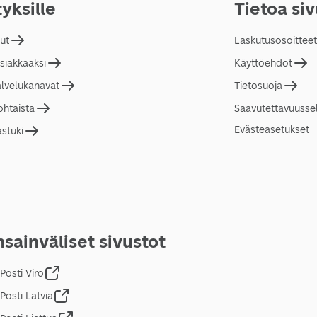
tyksille
Tietoa si
lut
Laskutusosoitteet
asiakkaaksi
Käyttöehdot
alvelukanavat
Tietosuoja
ohtaista
Saavutettavuusse
Evästeasetukset
astuki
sainväliset sivustot
Posti Viro
Posti Latvia