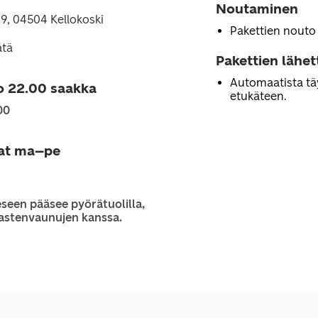
Noutaminen
89, 04504 Kellokoski
Pakettien nouto
ätä
Pakettien lähe
Automaatista tä
o 22.00 saakka
etukäteen.
00
jat ma–pe
seen pääsee pyörätuolilla,
 lastenvaunujen kanssa.