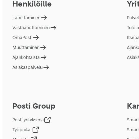
Henkilöille
Yri
Lähettäminen
Palve
Vastaanottaminen
Tule 
OmaPosti
Itsep
Muuttaminen
Ajank
Ajankohtaista
Asiak
Asiakaspalvelu
Posti Group
Kan
Posti yrityksenä
Smart
Työpaikat
Smart