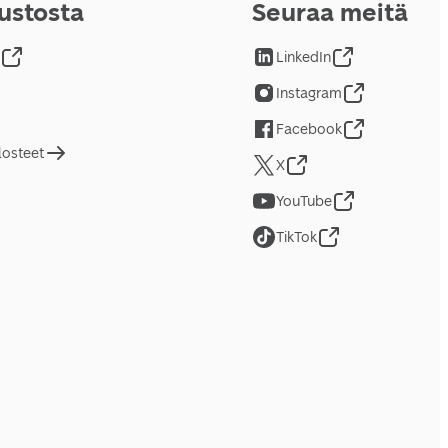
vustosta
Seuraa meitä
LinkedIn
Instagram
Facebook
losteet
X
YouTube
TikTok