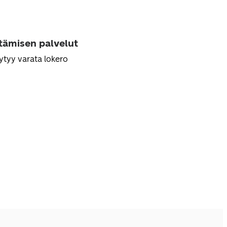
ttämisen palvelut
ytyy varata lokero