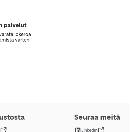
n palvelut
varata lokeroa
ämistä varten
vustosta
Seuraa meitä
LinkedIn