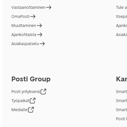
Vastaanottaminen
Tule 
OmaPosti
Itsep
Muuttaminen
Ajank
Ajankohtaista
Asiak
Asiakaspalvelu
Posti Group
Kan
Posti yrityksenä
Smart
Työpaikat
Smart
Medialle
Smart
Posti 