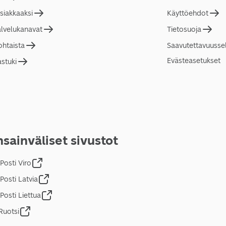
asiakkaaksi
Käyttöehdot
alvelukanavat
Tietosuoja
ohtaista
Saavutettavuusse
Evästeasetukset
astuki
sainväliset sivustot
Posti Viro
Posti Latvia
Posti Liettua
Ruotsi