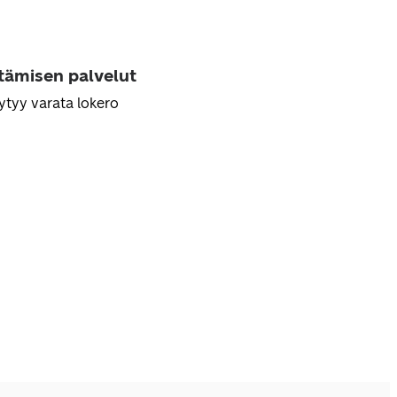
ttämisen palvelut
ytyy varata lokero