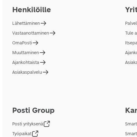
Henkilöille
Yri
Lähettäminen
Palve
Vastaanottaminen
Tule 
OmaPosti
Itsep
Muuttaminen
Ajank
Ajankohtaista
Asiak
Asiakaspalvelu
Posti Group
Kan
Posti yrityksenä
Smart
Työpaikat
Smart