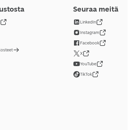
vustosta
Seuraa meitä
LinkedIn
Instagram
Facebook
losteet
X
YouTube
TikTok