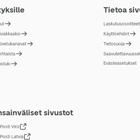
tyksille
Tietoa si
lut
Laskutusosoitteet
asiakkaaksi
Käyttöehdot
alvelukanavat
Tietosuoja
ohtaista
Saavutettavuusse
Evästeasetukset
astuki
sainväliset sivustot
Posti Viro
Posti Latvia