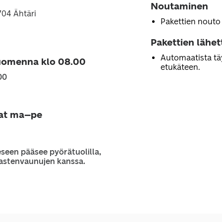
Noutaminen
3704 Ähtäri
Pakettien nouto
Pakettien lähe
Automaatista tä
uomenna klo 08.00
etukäteen.
00
jat ma–pe
seen pääsee pyörätuolilla,
 lastenvaunujen kanssa.