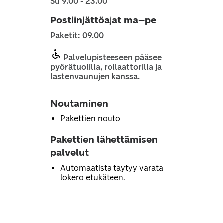
Su 9.00 - 23.00
Postiinjättöajat ma–pe
Paketit: 09.00
Palvelupisteeseen pääsee
pyörätuolilla, rollaattorilla ja
lastenvaunujen kanssa.
Noutaminen
Pakettien nouto
Pakettien lähettämisen
palvelut
Automaatista täytyy varata
lokero etukäteen.