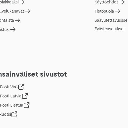
asiakkaaksi
Käyttöehdot
alvelukanavat
Tietosuoja
ohtaista
Saavutettavuusse
Evästeasetukset
astuki
sainväliset sivustot
Posti Viro
Posti Latvia
Posti Liettua
Ruotsi