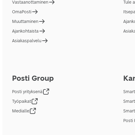
Vastaanottaminen
Tule 
OmaPosti
Itsep
Muuttaminen
Ajank
Ajankohtaista
Asiak
Asiakaspalvelu
Posti Group
Kan
Posti yrityksenä
Smart
Työpaikat
Smart
Medialle
Smart
Posti 