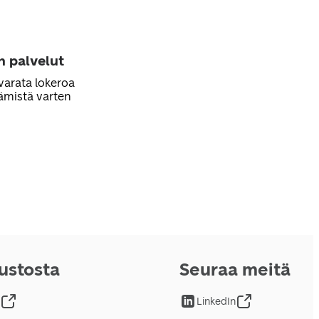
n palvelut
varata lokeroa
ämistä varten
vustosta
Seuraa meitä
LinkedIn