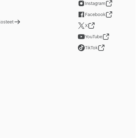
Instagram
Facebook
losteet
X
YouTube
TikTok