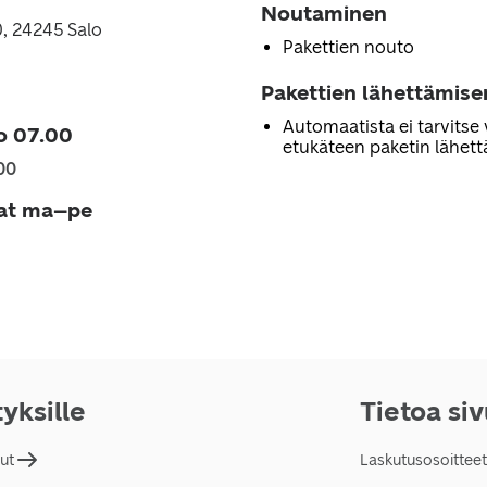
Noutaminen
, 24245 Salo
Pakettien nouto
Pakettien lähettämise
Automaatista ei tarvitse 
o 07.00
etukäteen paketin lähett
00
jat ma–pe
tyksille
Tietoa si
lut
Laskutusosoitteet