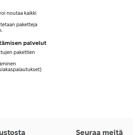
voi noutaa kaikki
tetaan paketteja
n.
ttämisen palvelut
tujen pakettien
täminen
iakaspalautukset)
vustosta
Seuraa meitä