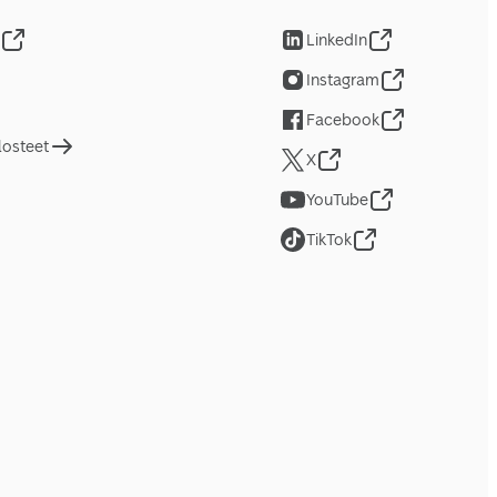
LinkedIn
Instagram
Facebook
losteet
X
YouTube
TikTok