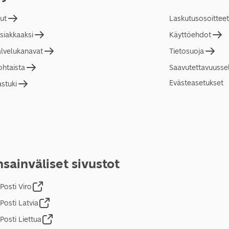
lut
Laskutusosoitteet
asiakkaaksi
Käyttöehdot
alvelukanavat
Tietosuoja
ohtaista
Saavutettavuusse
Evästeasetukset
astuki
sainväliset sivustot
Posti Viro
Posti Latvia
Posti Liettua