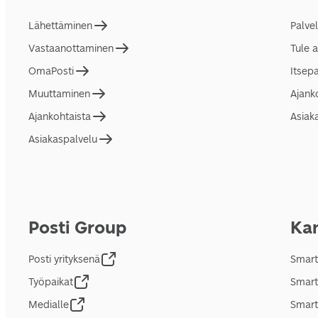
Lähettäminen
Palve
Vastaanottaminen
Tule 
OmaPosti
Itsep
Muuttaminen
Ajank
Ajankohtaista
Asiak
Asiakaspalvelu
Posti Group
Kan
Posti yrityksenä
Smart
Työpaikat
Smart
Medialle
Smart