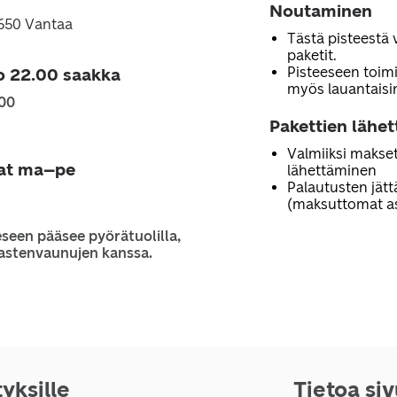
Noutaminen
1650 Vantaa
Tästä pisteestä 
paketit.
Pisteeseen toimi
o 22.00 saakka
myös lauantaisi
.00
Pakettien lähe
Valmiiksi makset
jat ma–pe
lähettäminen
Palautusten jät
(maksuttomat as
seen pääsee pyörätuolilla,
 lastenvaunujen kanssa.
tyksille
Tietoa si