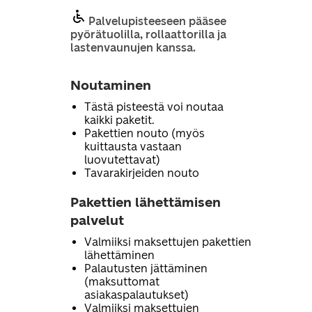
Palvelupisteeseen pääsee
pyörätuolilla, rollaattorilla ja
lastenvaunujen kanssa.
Noutaminen
Tästä pisteestä voi noutaa
kaikki paketit.
Pakettien nouto (myös
kuittausta vastaan
luovutettavat)
Tavarakirjeiden nouto
Pakettien lähettämisen
palvelut
Valmiiksi maksettujen pakettien
lähettäminen
Palautusten jättäminen
(maksuttomat
asiakaspalautukset)
Valmiiksi maksettujen