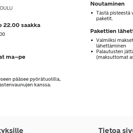
Noutaminen
0 OULU
Tästä pisteestä 
paketit.
o 22.00 saakka
Pakettien lähe
.00
Valmiiksi makset
lähettäminen
Palautusten jät
jat ma–pe
(maksuttomat as
seen pääsee pyörätuolilla,
 lastenvaunujen kanssa.
tyksille
Tietoa si