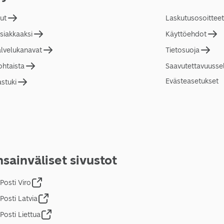
lut
Laskutusosoitteet
asiakkaaksi
Käyttöehdot
alvelukanavat
Tietosuoja
ohtaista
Saavutettavuusse
Evästeasetukset
astuki
sainväliset sivustot
Posti Viro
Posti Latvia
Posti Liettua