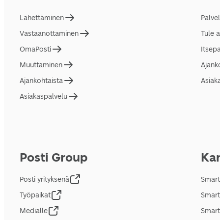
Lähettäminen
Palve
Vastaanottaminen
Tule 
OmaPosti
Itsep
Muuttaminen
Ajank
Ajankohtaista
Asiak
Asiakaspalvelu
Posti Group
Kan
Posti yrityksenä
Smart
Työpaikat
Smart
Medialle
Smart