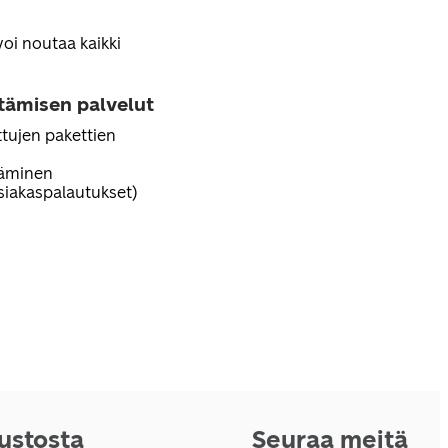
voi noutaa kaikki
ttämisen palvelut
tujen pakettien
täminen
iakaspalautukset)
vustosta
Seuraa meitä