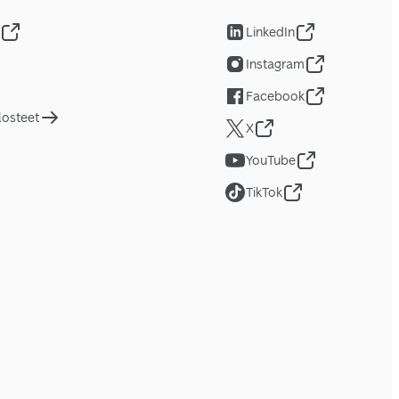
LinkedIn
Instagram
Facebook
losteet
X
YouTube
TikTok