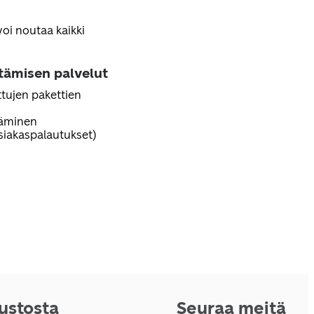
voi noutaa kaikki
ttämisen palvelut
tujen pakettien
täminen
iakaspalautukset)
vustosta
Seuraa meitä