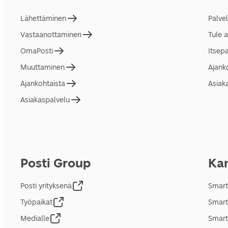
Lähettäminen
Palve
Vastaanottaminen
Tule 
OmaPosti
Itsep
Muuttaminen
Ajank
Ajankohtaista
Asiak
Asiakaspalvelu
Posti Group
Kan
Posti yrityksenä
Smart
Työpaikat
Smart
Medialle
Smart