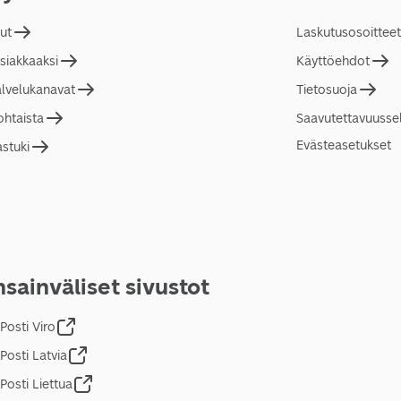
lut
Laskutusosoitteet
asiakkaaksi
Käyttöehdot
alvelukanavat
Tietosuoja
ohtaista
Saavutettavuusse
Evästeasetukset
astuki
sainväliset sivustot
Posti Viro
Posti Latvia
Posti Liettua