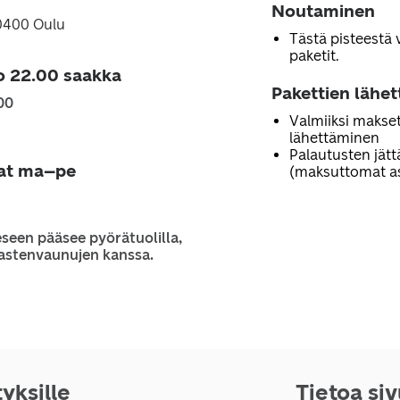
Noutaminen
90400 Oulu
Tästä pisteestä 
paketit.
o 22.00 saakka
Pakettien lähe
00
Valmiiksi makset
lähettäminen
Palautusten jät
jat ma–pe
(maksuttomat as
seen pääsee pyörätuolilla,
 lastenvaunujen kanssa.
tyksille
Tietoa si