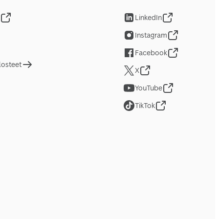
LinkedIn
Instagram
Facebook
losteet
X
YouTube
TikTok