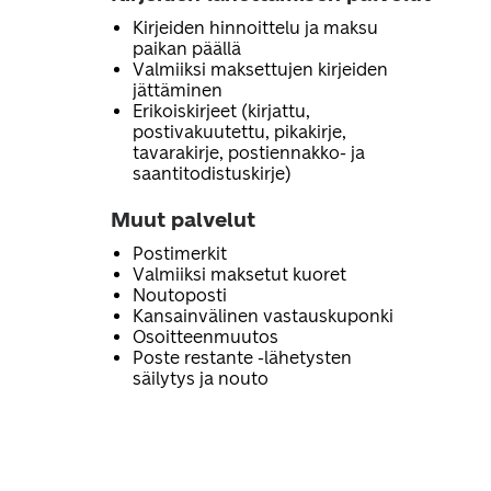
Kirjeiden hinnoittelu ja maksu
paikan päällä
Valmiiksi maksettujen kirjeiden
jättäminen
Erikoiskirjeet (kirjattu,
postivakuutettu, pikakirje,
tavarakirje, postiennakko- ja
saantitodistuskirje)
Muut palvelut
Postimerkit
Valmiiksi maksetut kuoret
Noutoposti
Kansainvälinen vastauskuponki
Osoitteenmuutos
Poste restante -lähetysten
säilytys ja nouto