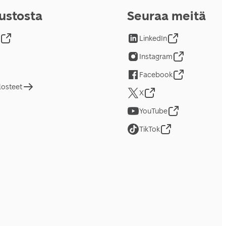
vustosta
Seuraa meitä
LinkedIn
Instagram
Facebook
losteet
X
YouTube
TikTok