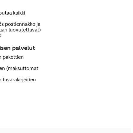
outaa kaikki
s postiennakko ja
aan luovutettavat)
o
isen palvelut
n pakettien
nen (maksuttomat
 tavarakirjeiden