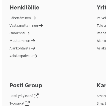
Henkilöille
Yri
Lähettäminen
Palve
Vastaanottaminen
Tule 
OmaPosti
Itsep
Muuttaminen
Ajank
Ajankohtaista
Asiak
Asiakaspalvelu
Posti Group
Kan
Posti yrityksenä
Smart
Työpaikat
Smart