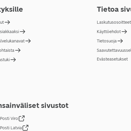
tyksille
Tietoa si
lut
Laskutusosoitteet
asiakkaaksi
Käyttöehdot
alvelukanavat
Tietosuoja
ohtaista
Saavutettavuusse
Evästeasetukset
astuki
sainväliset sivustot
Posti Viro
Posti Latvia