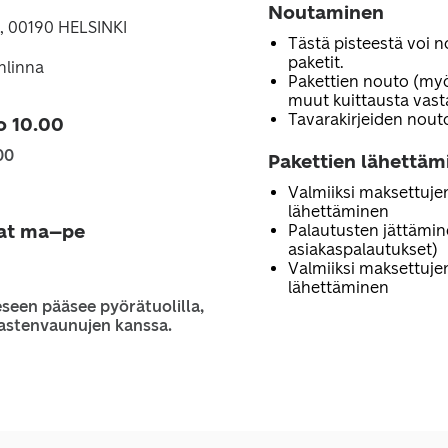
Noutaminen
, 00190 HELSINKI
Tästä pisteestä voi n
paketit.
nlinna
Pakettien nouto (myö
muut kuittausta vast
Tavarakirjeiden nout
o 10.00
00
Pakettien lähettäm
Valmiiksi maksettuje
lähettäminen
jat ma–pe
Palautusten jättämi
asiakaspalautukset)
Valmiiksi maksettujen
lähettäminen
seen pääsee pyörätuolilla,
 lastenvaunujen kanssa.