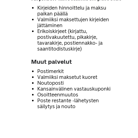
Kirjeiden hinnoittelu ja maksu
paikan päällä
Valmiiksi maksettujen kirjeiden
jättäminen
Erikoiskirjeet (kirjattu,
postivakuutettu, pikakirje,
tavarakirje, postiennakko- ja
saantitodistuskirje)
Muut palvelut
Postimerkit
Valmiiksi maksetut kuoret
Noutoposti
Kansainvälinen vastauskuponki
Osoitteenmuutos
Poste restante -lähetysten
säilytys ja nouto