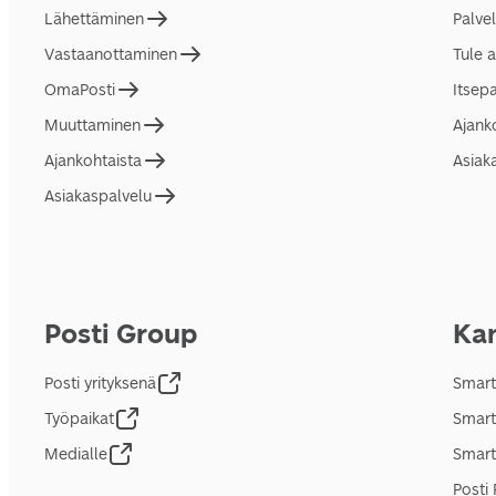
Lähettäminen
Palve
Vastaanottaminen
Tule 
OmaPosti
Itsep
Muuttaminen
Ajank
Ajankohtaista
Asiak
Asiakaspalvelu
Posti Group
Kan
Posti yrityksenä
Smart
Työpaikat
Smart
Medialle
Smart
Posti 