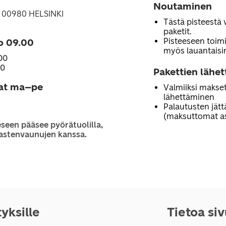
Noutaminen
3, 00980 HELSINKI
Tästä pisteestä 
paketit.
Pisteeseen toimi
o 09.00
myös lauantaisi
00
00
Pakettien lähe
jat ma–pe
Valmiiksi makset
lähettäminen
Palautusten jät
(maksuttomat as
seen pääsee pyörätuolilla,
 lastenvaunujen kanssa.
tyksille
Tietoa si