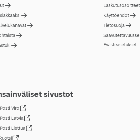
lut
Laskutusosoitteet
asiakkaaksi
Käyttöehdot
alvelukanavat
Tietosuoja
ohtaista
Saavutettavuusse
Evästeasetukset
astuki
sainväliset sivustot
Posti Viro
Posti Latvia
Posti Liettua
Ruotsi