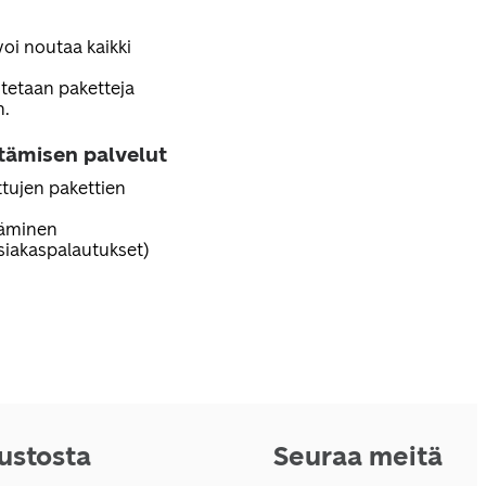
voi noutaa kaikki
tetaan paketteja
n.
ttämisen palvelut
tujen pakettien
täminen
iakaspalautukset)
vustosta
Seuraa meitä