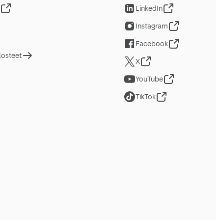
LinkedIn
Instagram
Facebook
losteet
X
YouTube
TikTok