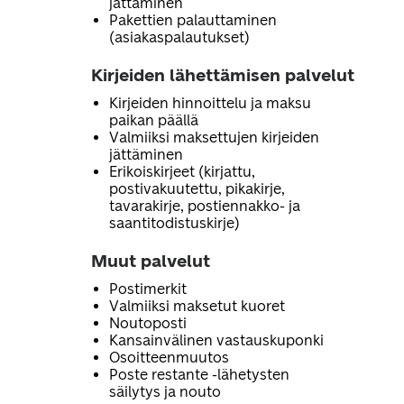
jättäminen
Pakettien palauttaminen
(asiakaspalautukset)
Kirjeiden lähettämisen palvelut
Kirjeiden hinnoittelu ja maksu
paikan päällä
Valmiiksi maksettujen kirjeiden
jättäminen
Erikoiskirjeet (kirjattu,
postivakuutettu, pikakirje,
tavarakirje, postiennakko- ja
saantitodistuskirje)
Muut palvelut
Postimerkit
Valmiiksi maksetut kuoret
Noutoposti
Kansainvälinen vastauskuponki
Osoitteenmuutos
Poste restante -lähetysten
säilytys ja nouto