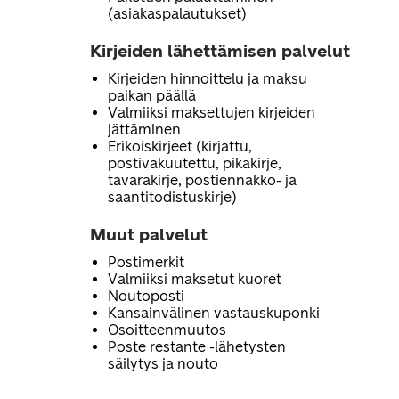
(asiakaspalautukset)
Kirjeiden lähettämisen palvelut
Kirjeiden hinnoittelu ja maksu
paikan päällä
Valmiiksi maksettujen kirjeiden
jättäminen
Erikoiskirjeet (kirjattu,
postivakuutettu, pikakirje,
tavarakirje, postiennakko- ja
saantitodistuskirje)
Muut palvelut
Postimerkit
Valmiiksi maksetut kuoret
Noutoposti
Kansainvälinen vastauskuponki
Osoitteenmuutos
Poste restante -lähetysten
säilytys ja nouto