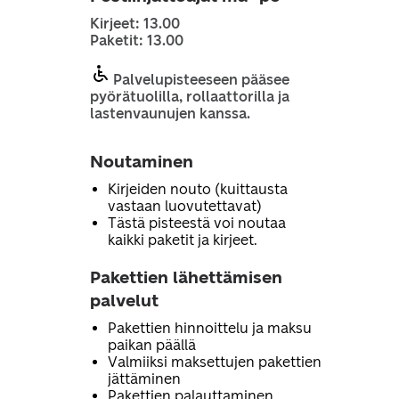
Kirjeet: 13.00
Paketit: 13.00
Palvelupisteeseen pääsee
pyörätuolilla, rollaattorilla ja
lastenvaunujen kanssa.
Noutaminen
Kirjeiden nouto (kuittausta
vastaan luovutettavat)
Tästä pisteestä voi noutaa
kaikki paketit ja kirjeet.
Pakettien lähettämisen
palvelut
Pakettien hinnoittelu ja maksu
paikan päällä
Valmiiksi maksettujen pakettien
jättäminen
Pakettien palauttaminen